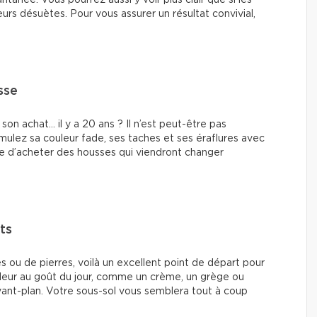
tanée. Vous pourrez aussi y voir plus clair que si les
urs désuètes. Pour vous assurer un résultat convivial,
sse
son achat… il y a 20 ans ? Il n’est peut-être pas
imulez sa couleur fade, ses taches et ses éraflures avec
ible d’acheter des housses qui viendront changer
ts
 ou de pierres, voilà un excellent point de départ pour
ouleur au goût du jour, comme un crème, un grège ou
vant-plan. Votre sous-sol vous semblera tout à coup