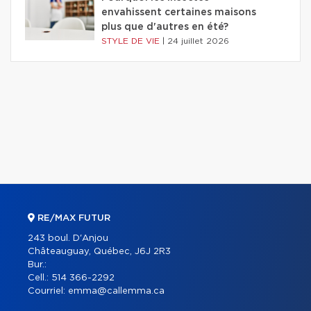
envahissent certaines maisons
plus que d'autres en été?
STYLE DE VIE
|
24 juillet 2026
RE/MAX FUTUR
243 boul. D'Anjou
Châteauguay, Québec, J6J 2R3
Bur.:
Cell.:
514 366-2292
Courriel:
emma@callemma.ca